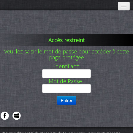
Accueil
Communications
▼
Accès restreint
À propos
▼
Veuillez saisir le mot de passe pour accéder à cette
page protégée
Activités
▼
Identifiant:
Membres
▼
Mot de Passe :
Adhésion
Publications SGLJ