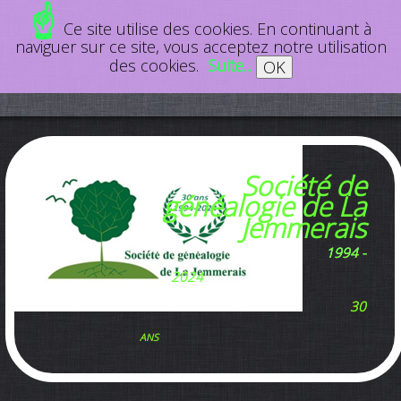
☝
Ce site utilise des cookies. En continuant à
naviguer sur ce site, vous acceptez notre utilisation
des cookies.
Suite...
OK
Société de
généalogie de La
Jemmerais
1994 -
2024
30
ans